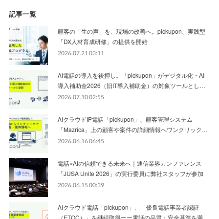
記事一覧
顧客の「生の声」を、現場の改善へ。pickupon、実践型
「DX人材育成研修」の提供を開始
2026.07.21 03:11
AI電話の導入を後押し。「pickupon」がデジタル化・AI
導入補助金2026（旧IT導入補助金）の対象ツールとし…
2026.07.10 02:55
AIクラウドIP電話「pickupon」、顧客管理システム
「Mazrica」上の顧客や案件の詳細情報へワンクリック…
2026.06.16 06:45
電話×AIの信頼できる未来へ｜通信業界カンファレンス
「JUSA Unite 2026」の実行委員に弊社スタッフが参加
2026.06.15 00:39
AIクラウド電話「pickupon」、「優良電話事業者認証
（ETOC）」を継続取得ーー電話の品質・安全基準を満…