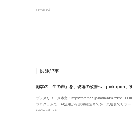
news
(
130
)
関連記事
顧客の「生の声」を、現場の改善へ。pickupon
プレスリリース本文：https://prtimes.jp/main/html/rd/p/
プログラムで、AI活用から成果確認までを一気通貫でサポ
2026.07.21 03:11