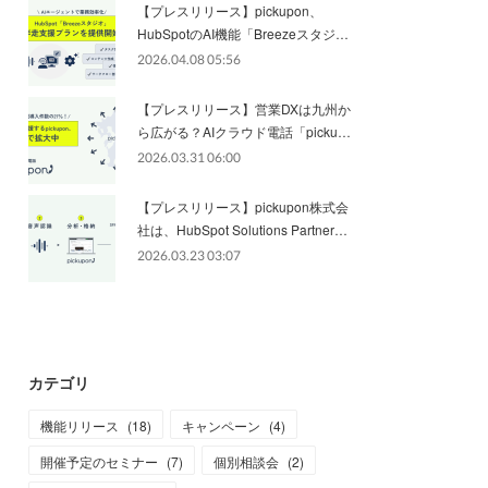
【プレスリリース】pickupon、
HubSpotのAI機能「Breezeスタジ…
2026.04.08 05:56
【プレスリリース】営業DXは九州か
ら広がる？AIクラウド電話「picku…
2026.03.31 06:00
【プレスリリース】pickupon株式会
社は、HubSpot Solutions Partner…
2026.03.23 03:07
カテゴリ
機能リリース
(
18
)
キャンペーン
(
4
)
開催予定のセミナー
(
7
)
個別相談会
(
2
)