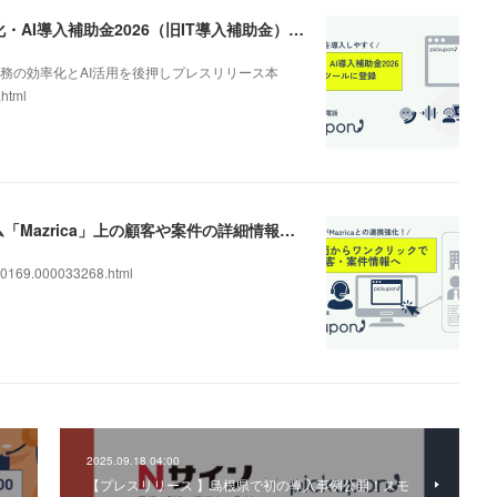
AI電話の導入を後押し。「pickupon」がデジタル化・AI導入補助金2026（旧IT導入補助金）の対象ツールとして登録
務の効率化とAI活用を後押しプレスリリース本
.html
AIクラウドIP電話「pickupon」、顧客管理システム「Mazrica」上の顧客や案件の詳細情報へワンクリックで遷移できる新機能を追加
0169.000033268.html
2025.09.18 04:00
【プレスリリース 】島根県で初の導入事例公開！スモ