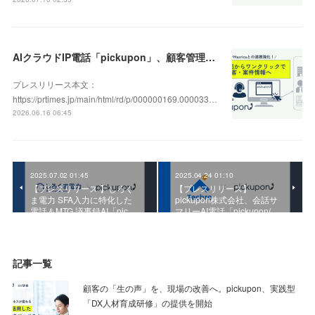
AIクラウドIP電話「pickupon」、顧客管理システム「Mazrica」上の顧客や案件の詳細情報へワンクリックで遷移できる新機能を追加
プレスリリース本文：
https://prtimes.jp/main/html/rd/p/000000169.000033…
2026.06.16 06:45
2025.07.02 01:45
2025.04.24 01:10
【プレスリリース 】しろく
【プレスリリース】
ま電力 SFA入力に特化した
pickupon株式会社、会話サ
電話＆MTG 議事録AI「pic…
マリーAI電話「pickupon(…
記事一覧
顧客の「生の声」を、現場の改善へ。pickupon、実践型
「DX人材育成研修」の提供を開始