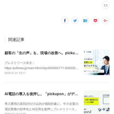
関連記事
顧客の「生の声」を、現場の改善へ。pickupon、実践型「DX人材育成研修」の提供を開始
プレスリリース本文：
https://prtimes.jp/main/html/rd/p/000000171.000033…
2026.07.21 03:11
AI電話の導入を後押し。「pickupon」がデジタル化・AI導入補助金2026（旧IT導入補助金）の対象ツールとして登録
導入費用の原則2分の1以内が補助対象に。中小企業の
電話業務の効率化とAI活用を後押しプレスリリース…
2026.07.10 02:55