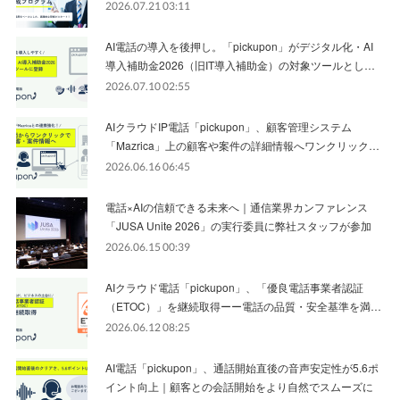
2026.07.21 03:11
AI電話の導入を後押し。「pickupon」がデジタル化・AI
導入補助金2026（旧IT導入補助金）の対象ツールとし…
2026.07.10 02:55
AIクラウドIP電話「pickupon」、顧客管理システム
「Mazrica」上の顧客や案件の詳細情報へワンクリック…
2026.06.16 06:45
電話×AIの信頼できる未来へ｜通信業界カンファレンス
「JUSA Unite 2026」の実行委員に弊社スタッフが参加
2026.06.15 00:39
AIクラウド電話「pickupon」、「優良電話事業者認証
（ETOC）」を継続取得ーー電話の品質・安全基準を満…
2026.06.12 08:25
AI電話「pickupon」、通話開始直後の音声安定性が5.6ポ
イント向上｜顧客との会話開始をより自然でスムーズに