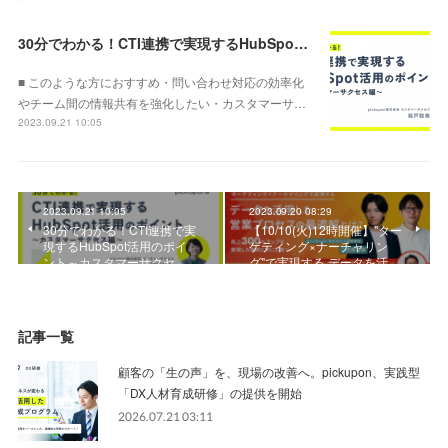
30分でわかる！CTI連携で実現するHubSpot活用のポイント～カスタマーサクセス編～
■ このような方におすすめ・問い合わせ対応の効率化
やチーム間の情報共有を強化したい・カスタマーサ…
2023.09.21 10:05
2023.09.21 10:05
2023.09.20 08:29
30分でわかる！CTI連携で実
【10/10(火)12時開催】"ター
現するHubSpot活用のポイ
ゲティング×ナーチャリン
ント～カスタマーサクセ…
グ"で実現する データを活…
記事一覧
顧客の「生の声」を、現場の改善へ。pickupon、実践型
「DX人材育成研修」の提供を開始
2026.07.21 03:11