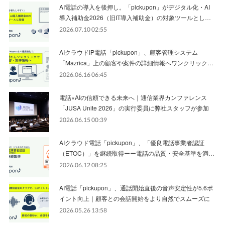
AI電話の導入を後押し。「pickupon」がデジタル化・AI
導入補助金2026（旧IT導入補助金）の対象ツールとし…
2026.07.10 02:55
AIクラウドIP電話「pickupon」、顧客管理システム
「Mazrica」上の顧客や案件の詳細情報へワンクリック…
2026.06.16 06:45
電話×AIの信頼できる未来へ｜通信業界カンファレンス
「JUSA Unite 2026」の実行委員に弊社スタッフが参加
2026.06.15 00:39
AIクラウド電話「pickupon」、「優良電話事業者認証
（ETOC）」を継続取得ーー電話の品質・安全基準を満…
2026.06.12 08:25
AI電話「pickupon」、通話開始直後の音声安定性が5.6ポ
イント向上｜顧客との会話開始をより自然でスムーズに
2026.05.26 13:58