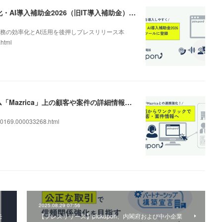
AI電話の導入を後押し。「pickupon」がデジタル化・AI導入補助金2026（旧IT導入補助金）の対象ツールとして登録
務の効率化とAI活用を後押しプレスリリース本
.html
AIクラウドIP電話「pickupon」、顧客管理システム「Mazrica」上の顧客や案件の詳細情報へワンクリックで遷移できる新機能を追加
0169.000033268.html
2025.08.29 07:56
モ
【プレスリリース】pickupon、内閣府および中小企業