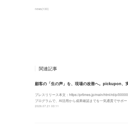
news
(
130
)
関連記事
顧客の「生の声」を、現場の改善へ。pickupon
プレスリリース本文：https://prtimes.jp/main/html/rd/p/
プログラムで、AI活用から成果確認までを一気通貫でサポ
2026.07.21 03:11