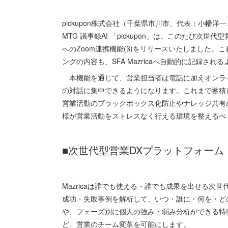
pickupon株式会社（千葉県市川市、代表：小幡
MTG 議事録AI 「pickupon」は、このたび次世代
へのZoom連携機能(β)をリリースいたしました。
ングの内容も、SFA Mazricaへ自動的に記録さ
本機能を通じて、営業担当者は電話に加えオンライ
の対話に集中できるようになります。これまで蓄積
営業活動のブラックボックス化防止やナレッジ共有
様が営業活動をストレスなく行える環境を整えるべく
■次世代型営業DXプラットフォーム「M
Mazricaは誰でも使える・誰でも成果を出せる次
成功・失敗事例を解析して、いつ・誰に・何を・ど
や、フェーズ別に個人の強み・弱み分析ができる特
ど、営業のチーム変革を可能にします。