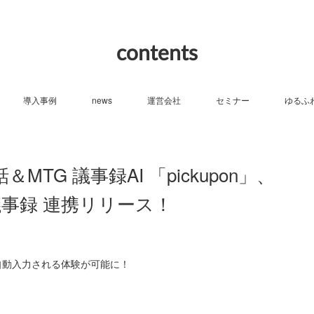
contents
導入事例
news
運営会社
セミナー
ゆるふ
TG 議事録AI 「pickupon」、
TG議事録 連携リリース！
」に自動入力される体験が可能に！