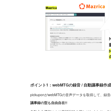
ポイント1：webMTGの録音 / 自動議事
pickuponがwebMTGの音声データを取得して
議事録の型も自由自在!!