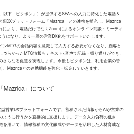
洋一、以下「ピクポン」）が提供するSFAへの入力に特化した電話＆
型営業DXプラットフォーム「Mazrica」との連携を拡充し、Mazrica
これにより、電話だけでなくZoomによるオンライン商談・ミーティ
れるようになり、より一層の営業DX化をサポートいたします。
ンMTGの会話内容を意識して入力する必要がなくなり、顧客と
しづらかったMTG情報もテキスト×音声で記録・振り返りができ、
のさらなる促進を実現します。今後もピクポンは、利用企業の皆
、Mazricaとの連携機能を強化・拡充していきます。
azrica」について
世代型営業DXプラットフォームです。蓄積された情報からAIが営業の
のように行うかを直接的に支援します。データ入力負荷の低さ
徴を用いて、情報蓄積の文化醸成やデータを活用した人材育成な