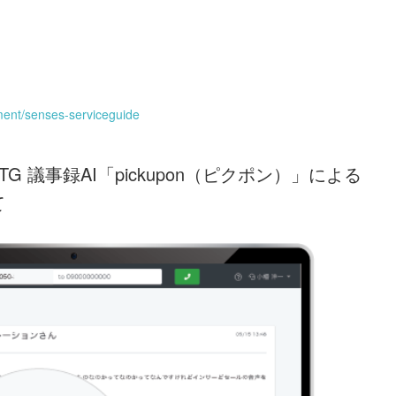
ment/senses-serviceguide
TG 議事録AI「pickupon（ピクポン）」による
て