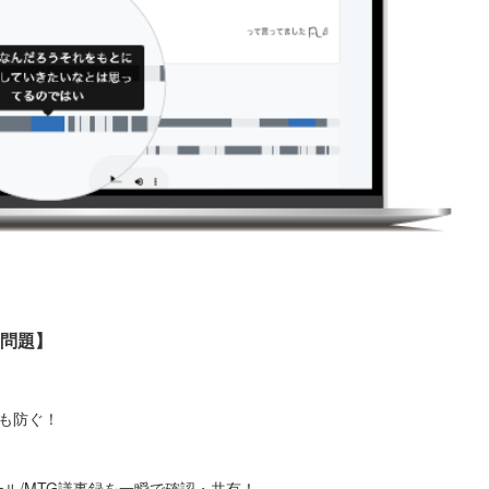
の問題】
も防ぐ！
ル/MTG議事録を一瞬で確認・共有！