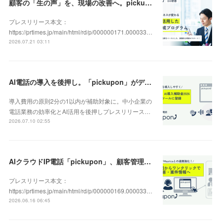
顧客の「生の声」を、現場の改善へ。pickupon、実践型「DX人材育成研修」の提供を開始
プレスリリース本文：
https://prtimes.jp/main/html/rd/p/000000171.000033…
2026.07.21 03:11
AI電話の導入を後押し。「pickupon」がデジタル化・AI導入補助金2026（旧IT導入補助金）の対象ツールとして登録
導入費用の原則2分の1以内が補助対象に。中小企業の
電話業務の効率化とAI活用を後押しプレスリリース…
2026.07.10 02:55
AIクラウドIP電話「pickupon」、顧客管理システム「Mazrica」上の顧客や案件の詳細情報へワンクリックで遷移できる新機能を追加
プレスリリース本文：
https://prtimes.jp/main/html/rd/p/000000169.000033…
2026.06.16 06:45