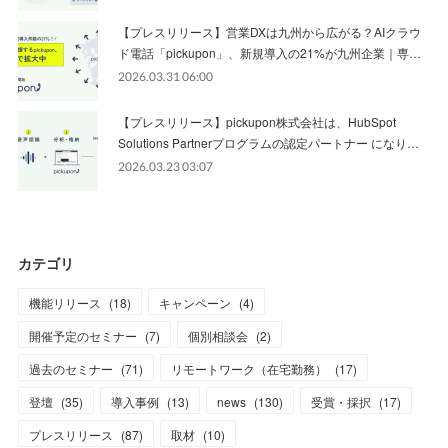
【プレスリリース】営業DXは九州から広がる？AIクラウ
ド電話「pickupon」、新規導入の21%が九州企業｜専…
2026.03.31 06:00
【プレスリリース】pickupon株式会社は、HubSpot
Solutions Partnerプログラムの認定パートナー になり…
2026.03.23 03:07
カテゴリ
機能リリース
(
18
)
キャンペーン
(
4
)
開催予定のセミナー
(
7
)
個別相談会
(
2
)
過去のセミナー
(
71
)
リモートワーク（在宅勤務）
(
17
)
登壇
(
35
)
導入事例
(
13
)
news
(
130
)
受賞・採択
(
17
)
プレスリリース
(
87
)
取材
(
10
)