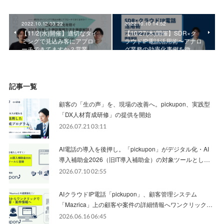
2022.10.12 03:22
2022.10.10 14:52
【11/2(水)開催】適切なタイ
【10/27(木)開催】SDR×ク
ミングで見込み客にアプロ
ラウドIP電話活用術〜アナロ
ーチできてますか？営業…
グ業務の効率化事例を徹…
記事一覧
顧客の「生の声」を、現場の改善へ。pickupon、実践型
「DX人材育成研修」の提供を開始
2026.07.21 03:11
AI電話の導入を後押し。「pickupon」がデジタル化・AI
導入補助金2026（旧IT導入補助金）の対象ツールとし…
2026.07.10 02:55
AIクラウドIP電話「pickupon」、顧客管理システム
「Mazrica」上の顧客や案件の詳細情報へワンクリック…
2026.06.16 06:45