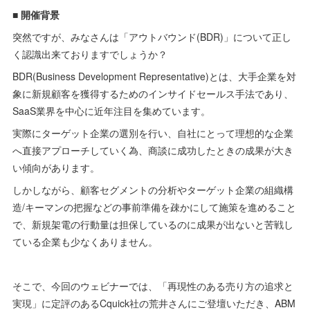
■ 開催背景
突然ですが、みなさんは「アウトバウンド(BDR)」について正し
く認識出来ておりますでしょうか？
BDR(Business Development Representative)とは、大手企業を対
象に新規顧客を獲得するためのインサイドセールス手法であり、
SaaS業界を中心に近年注目を集めています。
実際にターゲット企業の選別を行い、自社にとって理想的な企業
へ直接アプローチしていく為、商談に成功したときの成果が大き
い傾向があります。
しかしながら、顧客セグメントの分析やターゲット企業の組織構
造/キーマンの把握などの事前準備を疎かにして施策を進めること
で、新規架電の行動量は担保しているのに成果が出ないと苦戦し
ている企業も少なくありません。
そこで、今回のウェビナーでは、「再現性のある売り方の追求と
実現」に定評のあるCquick社の荒井さんにご登壇いただき、ABM