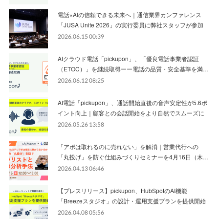
電話×AIの信頼できる未来へ｜通信業界カンファレンス
「JUSA Unite 2026」の実行委員に弊社スタッフが参加
2026.06.15 00:39
AIクラウド電話「pickupon」、「優良電話事業者認証
（ETOC）」を継続取得ーー電話の品質・安全基準を満…
2026.06.12 08:25
AI電話「pickupon」、通話開始直後の音声安定性が5.6ポ
イント向上｜顧客との会話開始をより自然でスムーズに
2026.05.26 13:58
「アポは取れるのに売れない」を解消｜営業代行への
「丸投げ」を防ぐ仕組みづくりセミナーを4月16日（木…
2026.04.13 06:46
【プレスリリース】pickupon、HubSpotのAI機能
「Breezeスタジオ」の設計・運用支援プランを提供開始
2026.04.08 05:56